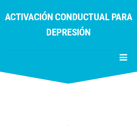
ACTIVACIÓN CONDUCTUAL PARA
DEPRESIÓN
Inicio
Qué es Activación Conductual
Libros de Activación Conductual
Materiales de trabajo
Entrenamiento en BATD
Artículos